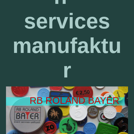
services
manufaktu
r
RB ROLAND BAYER