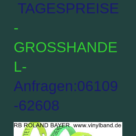
TAGESPREISE
-
GROSSHANDE
L-
Anfragen:06109
-62608