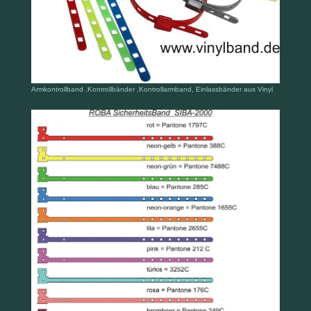
Armkontrollband ,Kontrollbänder ,Kontrollarmband, Einlassbänder aus Vinyl