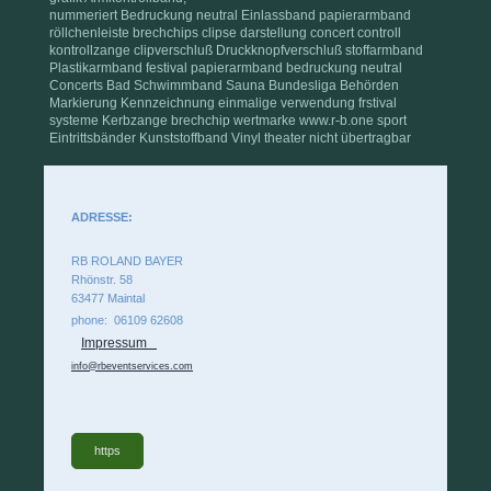
nummeriert Bedruckung neutral Einlassband papierarmband
röllchenleiste brechchips clipse darstellung concert controll
kontrollzange clipverschluß Druckknopfverschluß stoffarmband
Plastikarmband festival papierarmband bedruckung neutral
Concerts Bad Schwimmband Sauna Bundesliga Behörden
Markierung Kennzeichnung einmalige verwendung frstival
systeme Kerbzange brechchip wertmarke www.r-b.one sport
Eintrittsbänder Kunststoffband Vinyl theater nicht übertragbar
ADRESSE:
RB ROLAND BAYER
Rhönstr. 58
63477 Maintal
phone: 06109 62608
Impressum
info@rbeventservices.com
https