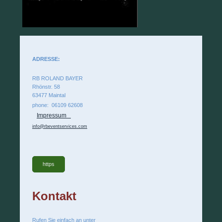
ADRESSE:
RB ROLAND BAYER
Rhönstr. 58
63477 Maintal
phone: 06109 62608
Impressum
info@rbeventservices.com
https
Kontakt
Rufen Sie einfach an unter