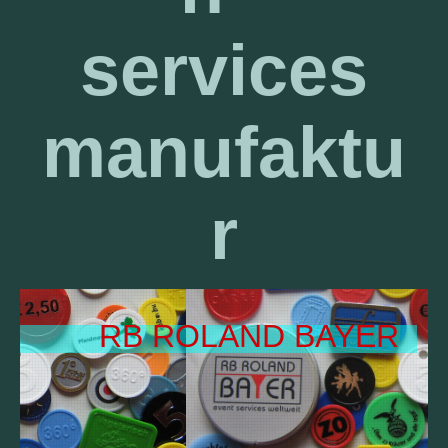
services
manufaktu
r
RB ROLAND BAYER